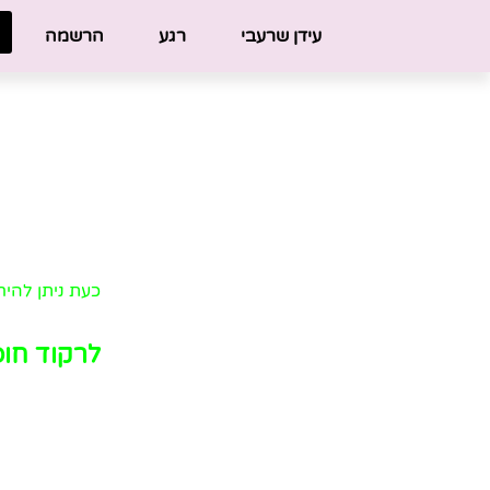
לתוכן
עידן שרעבי
רגע
הרשמה
א.נשים ב
תוכנית 
תוכנית קורסים
כעת ניתן להי
לרקוד חופ
הקורס יתרחש ב-2 קבוצות: מזכרת בת