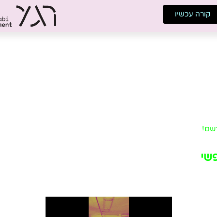
קורה עכשיו
תנועה
״לרקוד חופשי״
 לריפוי בתנועה מאת עידן שרעבי המתאימה לא.נשים בכל רמת ניסיו
רשם!
שי
יה ות״א.